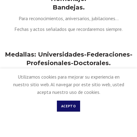
Bandejas.
Para reconocimientos, aniversarios, jubilaciones…
Fechas y actos señalados que recordaremos siempre.
Medallas: Universidades-Federaciones-
Profesionales-Doctorales.
Para todo tipo de reconocimientos a profesionales.
Utilizamos cookies para mejorar su experiencia en
nuestro sitio web. Al navegar por este sitio web, usted
acepta nuestro uso de cookies.
Pins - Insignias - Gemelos -
ACEPTO
Marcapáginas..
Recuerdos personalizados con el logo,anagráma o escudo del
evento.